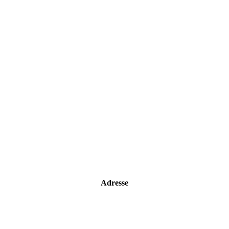
Adresse
Strandhouse Starnberg
Strandbadstraße 17
82319 Starnberg