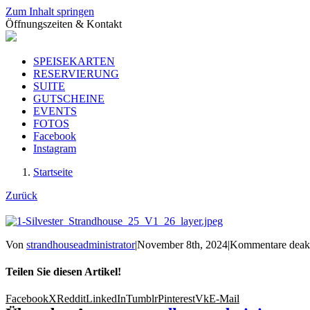
Zum Inhalt springen
Öffnungszeiten & Kontakt
SPEISEKARTEN
RESERVIERUNG
SUITE
GUTSCHEINE
EVENTS
FOTOS
Facebook
Instagram
Startseite
Zurück
Von
strandhouseadministrator
|
November 8th, 2024
|
Kommentare deakt
Teilen Sie diesen Artikel!
Facebook
X
Reddit
LinkedIn
Tumblr
Pinterest
Vk
E-Mail